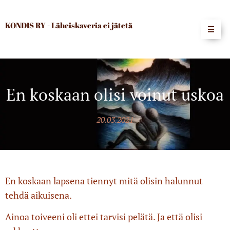
KONDIS RY - Läheiskaveria ei jätetä
En koskaan olisi voinut uskoa
20.03.2021
En koskaan lapsena tiennyt mitä olisin halunnut
tehdä aikuisena.
Ainoa toiveeni oli ettei tarvisi pelätä. Ja että olisi