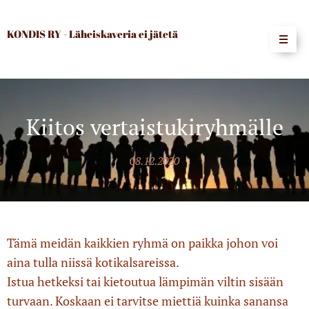
KONDIS RY - Läheiskaveria ei jätetä
Kiitos vertaistukiryhmälle
08.12.2020
Tämä meidän kaikkien ryhmä on paikka johon voi
aina tulla niissä kotikalsareissa.
Istua hetkeksi tai kietoutua lämpimän viltin sisään
turvaan. Koskaan ei tarvitse miettiä kuinka sanansa