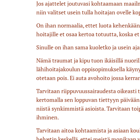
Jos ajattelet joutuvasi kohtaamaan maailma
niin valitset usein tulla hoitajan ovelle 
On ihan normaalia, ettet luota kehenkään. 
hoitajille et osaa kertoa totuutta, koska 
Sinulle on ihan sama kuoletko ja usein aja
Nämä traumat ja kipu tuon ikäisillä nuorill
lähihoitajakoulun oppisopimuksella käynyt 
otetaan pois. Ei auta avohoito jossa kerra
Tarvitaan riippuvuussairaudesta oikeasti ti
kertomalla sen loppuvan tiettyyn päivään pa
niistä synkimmistä asioista. Tarvitaan toi
ihminen.
Tarvitaan aitoa kohtaamista ja asiaan kou
helvetin keskellä, ettei meistä monikaan v