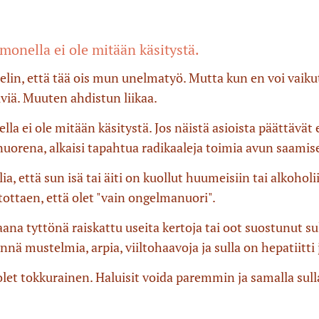
 monella ei ole mitään käsitystä.
ttelin, että tää ois mun unelmatyö. Mutta kun en voi vaiku
iä. Muuten ahdistun liikaa.
lla ei ole mitään käsitystä. Jos näistä asioista päättävät
rena, alkaisi tapahtua radikaaleja toimia avun saamisek
, että sun isä tai äiti on kuollut huumeisiin tai alkoholi
tottaen, että olet "vain ongelmanuori".
ana tyttönä raiskattu useita kertoja tai oot suostunut su
 mustelmia, arpia, viiltohaavoja ja sulla on hepatiitti j
 olet tokkurainen. Haluisit voida paremmin ja samalla sull