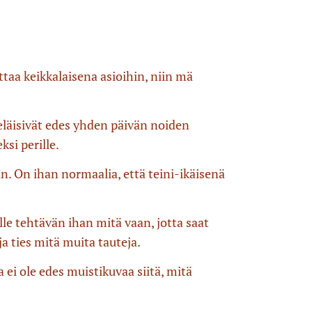
ttaa keikkalaisena asioihin, niin mä
 eläisivät edes yhden päivän noiden
si perille.
in. On ihan normaalia, että teini-ikäisenä
lle tehtävän ihan mitä vaan, jotta saat
a ties mitä muita tauteja.
a ei ole edes muistikuvaa siitä, mitä