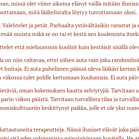
n, missä olet viime aikoina elänyt vailla mitään ihmisarv
koputtamaan, mitä lääkelistalta löytyy turruttamaan olosi.
Valehtelet ja petät. Parhaalta ystävältäsikin varastat ja 
et enää muista mikä se on tai et kestä sen kuulemista itse
ttelet että mieluummin kuolisit kuin kestäisit sisällä ol
a on niin valtavaa, ettei siihen auta vain joku randomhoit
hoitaja. Ei auta puhelimen päässä oleva lääkäri kerran k
n viikossa tulet polille kertomaan kuulumisia. Ei auta päi
etäviä, oman kokemuksen kautta selviytyjiä. Tarvitaan aika
rin viikon päästä. Tarvitaan turvallista tilaa ja turvalli
pumiskulttuuriin keskittynyt paikka, jolle et ole yksi n
luttautuneita terapeutteja. Nämä ihmiset elävät joka päi
oisi sitä edes pahimmissa painajaisissaan kuvitella. He a