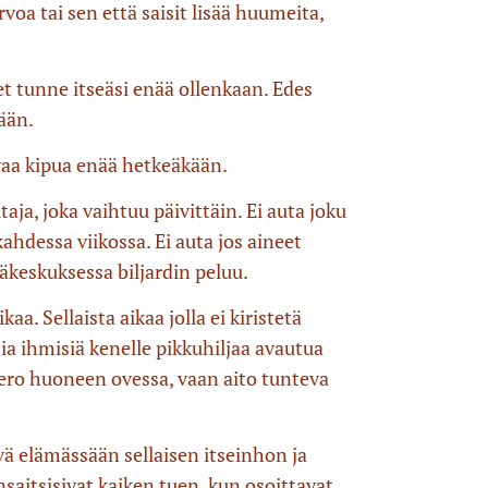
oa tai sen että saisit lisää huumeita,
et tunne itseäsi enää ollenkaan. Edes
kään.
evaa kipua enää hetkeäkään.
aja, joka vaihtuu päivittäin. Ei auta joku
ahdessa viikossa. Ei auta jos aineet
väkeskuksessa biljardin peluu.
a. Sellaista aikaa jolla ei kiristetä
sia ihmisiä kenelle pikkuhiljaa avautua
umero huoneen ovessa, vaan aito tunteva
vä elämässään sellaisen itseinhon ja
nsaitsisivat kaiken tuen, kun osoittavat