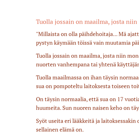
Tuolla jossain on maailma, josta niin
"Millaista on olla päihdehoitaja... Mä aja
pystyn käymään töissä vain muutamia päiv
Tuolla jossain on maailma, josta niin mone
nuorten vanhempana tai yhtenä käyttäjänuo
Tuolla maailmassa on ihan täysin normaalia
sua on pompoteltu laitoksesta toiseen toi
On täysin normaalia, että sua on 17 vuotia
huumeita. Sun nuoren naisen keho on täynnä
Syöt useita eri lääkkeitä ja laitoksessakin
sellainen elämä on.