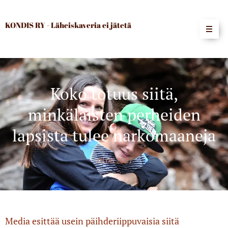
KONDIS RY - Läheiskaveria ei jätetä
Koko totuus siitä,
minkälaisten perheiden
lapsista tulee narkomaaneja
19.06.2021
Media esittää usein päihderiippuvaisia siitä