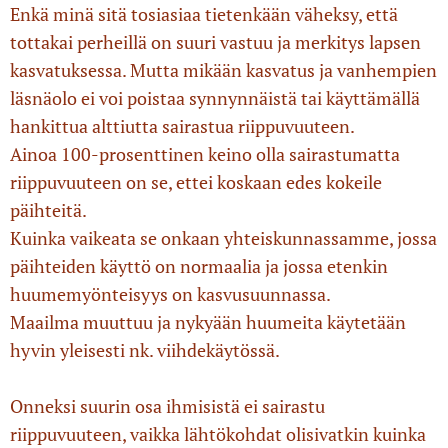
Enkä minä sitä tosiasiaa tietenkään väheksy, että
tottakai perheillä on suuri vastuu ja merkitys lapsen
kasvatuksessa. Mutta mikään kasvatus ja vanhempien
läsnäolo ei voi poistaa synnynnäistä tai käyttämällä
hankittua alttiutta sairastua riippuvuuteen.
Ainoa 100-prosenttinen keino olla sairastumatta
riippuvuuteen on se, ettei koskaan edes kokeile
päihteitä.
Kuinka vaikeata se onkaan yhteiskunnassamme, jossa
päihteiden käyttö on normaalia ja jossa etenkin
huumemyönteisyys on kasvusuunnassa.
Maailma muuttuu ja nykyään huumeita käytetään
hyvin yleisesti nk. viihdekäytössä.
Onneksi suurin osa ihmisistä ei sairastu
riippuvuuteen, vaikka lähtökohdat olisivatkin kuinka