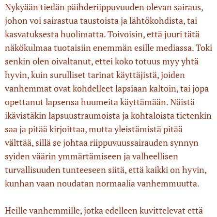
Nykyään tiedän päihderiippuvuuden olevan sairaus,
johon voi sairastua taustoista ja lähtökohdista, tai
kasvatuksesta huolimatta. Toivoisin, että juuri tätä
näkökulmaa tuotaisiin enemmän esille mediassa. Toki
senkin olen oivaltanut, ettei koko totuus myy yhtä
hyvin, kuin surulliset tarinat käyttäjistä, joiden
vanhemmat ovat kohdelleet lapsiaan kaltoin, tai jopa
opettanut lapsensa huumeita käyttämään. Näistä
ikävistäkin lapsuustraumoista ja kohtaloista tietenkin
saa ja pitää kirjoittaa, mutta yleistämistä pitää
välttää, sillä se johtaa riippuvuussairauden synnyn
syiden väärin ymmärtämiseen ja valheellisen
turvallisuuden tunteeseen siitä, että kaikki on hyvin,
kunhan vaan noudatan normaalia vanhemmuutta.
Heille vanhemmille, jotka edelleen kuvittelevat että