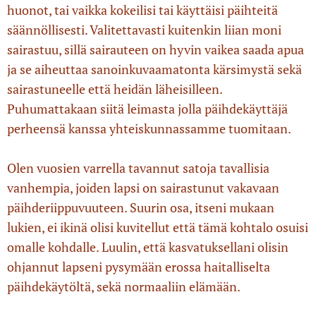
huonot, tai vaikka kokeilisi tai käyttäisi päihteitä
säännöllisesti. Valitettavasti kuitenkin liian moni
sairastuu, sillä sairauteen on hyvin vaikea saada apua
ja se aiheuttaa sanoinkuvaamatonta kärsimystä sekä
sairastuneelle että heidän läheisilleen.
Puhumattakaan siitä leimasta jolla päihdekäyttäjä
perheensä kanssa yhteiskunnassamme tuomitaan.
Olen vuosien varrella tavannut satoja tavallisia
vanhempia, joiden lapsi on sairastunut vakavaan
päihderiippuvuuteen. Suurin osa, itseni mukaan
lukien, ei ikinä olisi kuvitellut että tämä kohtalo osuisi
omalle kohdalle. Luulin, että kasvatuksellani olisin
ohjannut lapseni pysymään erossa haitalliselta
päihdekäytöltä, sekä normaaliin elämään.