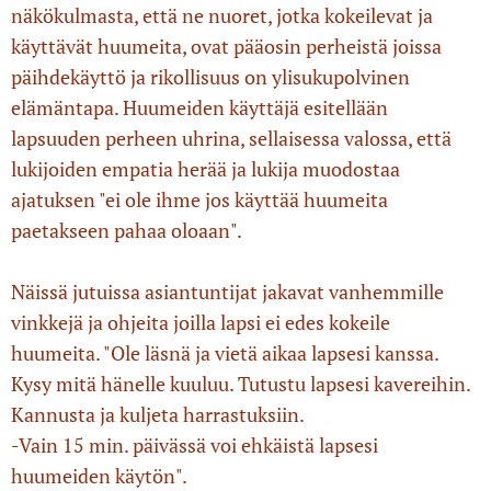
näkökulmasta, että ne nuoret, jotka kokeilevat ja
käyttävät huumeita, ovat pääosin perheistä joissa
päihdekäyttö ja rikollisuus on ylisukupolvinen
elämäntapa. Huumeiden käyttäjä esitellään
lapsuuden perheen uhrina, sellaisessa valossa, että
lukijoiden empatia herää ja lukija muodostaa
ajatuksen "ei ole ihme jos käyttää huumeita
paetakseen pahaa oloaan".
Näissä jutuissa asiantuntijat jakavat vanhemmille
vinkkejä ja ohjeita joilla lapsi ei edes kokeile
huumeita. "Ole läsnä ja vietä aikaa lapsesi kanssa.
Kysy mitä hänelle kuuluu. Tutustu lapsesi kavereihin.
Kannusta ja kuljeta harrastuksiin.
-Vain 15 min. päivässä voi ehkäistä lapsesi
huumeiden käytön".